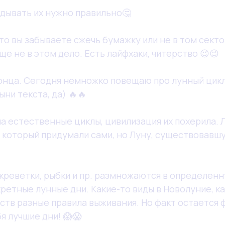
адывать их нужно правильно🤔
 что вы забываете сжечь бумажку или не в том сект
ще не в этом дело. Есть лайфхаки, читерство 😉😉
онца. Сегодня немножко повещаю про лунный цикл,
ни текста, да) 🔥🔥
ла естественные циклы, цивилизация их похерила.
, который придумали сами, но Луну, существовавш
 креветки, рыбки и пр. размножаются в определен
кретные лунные дни. Какие-то виды в Новолуние, к
еств разные правила выживания. Но факт остается 
я лучшие дни! 😱😱