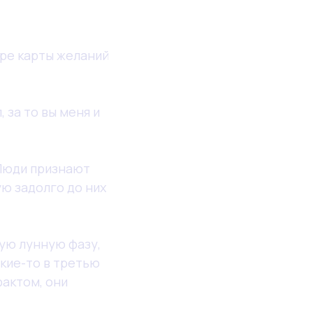
оре карты желаний
 за то вы меня и
 Люди признают
ую задолго до них
ную лунную фазу,
акие-то в третью
фактом, они