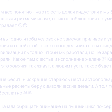
м все понятно - на это есть целая индустрия и мы 
одными ритмами иначе, от их несоблюдения не уми
традает ☹️☹️
и выгодно, чтобы человек не замечал приливов и уп
ния во всей этой гонке с понедельника по пятницу,
ивилизации выгодно, чтобы мы работали, но не зар
ирали. Какое там счастье и исполнение желаний? К
ь это хомячки так живут, а людям пусть такое буде
йне бесит. Я искренне стараюсь нести астропольз
ьные расчеты беру символические деньги. А то, чт
бесплатно 🫶🫶
я начала обращать внимание на лунный цикл по-се