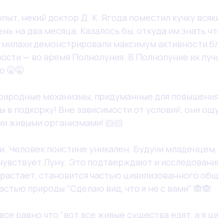
пыт, некий доктор Д. К. Ягода поместил кучку всяк
ь на два месяца. Казалось бы, откуда им знать чт
и милахи демонстрировали максимум активности б
ости — во время Полнолуния. В Полнолуние их луч
о 🤫🤫
природные механизмы, придуманные для повышения
ы в подкорку! Вне зависимости от условий, они о
и живыми организмами! 🐹🐹
ми. Человек поистине уникален. Будучи младенцем,
чувствует Луну. Это подтверждают и исследования
растает, становится частью цивилизованного общ
астью природы "Сделаю вид, что я не с вами" 🙈🙈
все равно что "вот все живые существа едят, а я ц