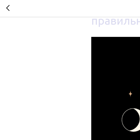
А потому
правиль