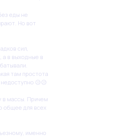
без еды не
рают. Но вот
адков сил,
 а в выходные в
абатывали.
акая там простота
т недоступно 😥😥
у в массы. Причем
о общее для всех
рьезному, именно