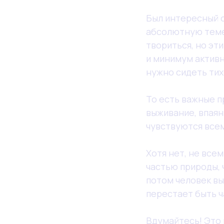
Был интересный о
абсолютную темен
твориться, но эт
и минимум активн
нужно сидеть тих
⠀
То есть важные 
выживание, впаян
чувствуются всем
⠀
Хотя нет, не все
частью природы, 
потом человек вы
перестает быть ч
⠀
Вдумайтесь! Это 