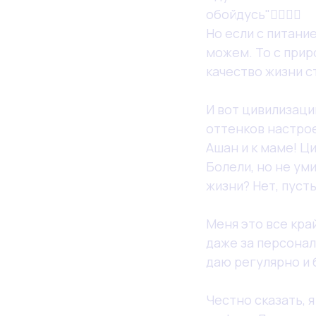
обойдусь"🤦‍♀️🤷‍♀️
Но если с питание
можем. То с прир
качество жизни с
И вот цивилизаци
оттенков настрое
Ашан и к маме! Ц
Болели, но не ум
жизни? Нет, пуст
Меня это все кра
даже за персонал
даю регулярно и 
Честно сказать, 