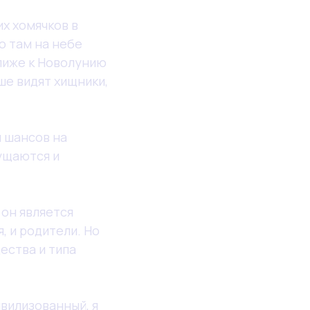
их хомячков в
о там на небе
лиже к Новолунию
ше видят хищники,
 шансов на
щущаются и
 он является
, и родители. Но
ества и типа
ивилизованный, я