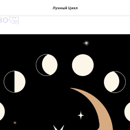
 что загадывать их нужно
Лунный Цикл
но🤔