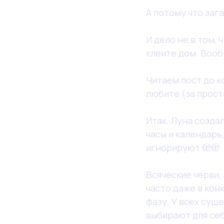
А потому что заг
И дело не в том,
клеите дом. Вооб
Читаем пост до к
любите (за просты
Итак. Луна созда
часы и календарь
игнорируют 🫣🫣
⠀
Всяческие черви,
часто даже в кон
фазу. У всех сущ
выбирают для себ