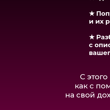
★
Сам
на сл
★
Поп
и их 
★
Что 
и даж
★
Раз
с опи
★
Как
вашег
с эко
★
Как
С этого
не в 
как с по
на свой до
Всем уч
"Практические