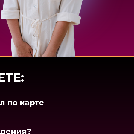
онимать:
ЕТЕ:
вязано
л по карте
т треш,
ждения?