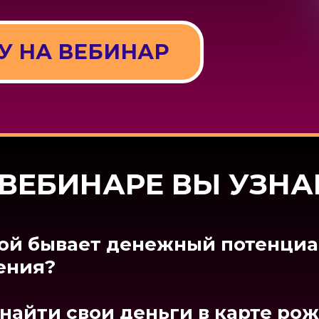
У НА ВЕБИНАР
ебинара вы будете п
 ВЕБИНАРЕ ВЫ УЗНА
 будет в 2023 в мире, как это с
ой бывает денежный потенциа
идом и долго ли будет весь это
ения?
ый происходит
 найти свои деньги в карте ро