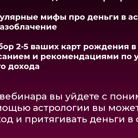
ую выигрышную стратегию ж
едующий год
улярные мифы про деньги в а
разоблачение
важнее всего знать о будущем
е годАХ, чтобы избежать множ
бор 2-5 ваших карт рождения 
санием и рекомендациями по
 спасти свои денюшки, что буд
о дохода
номикой в мире
 узнать, что делать лично вам,
 вебинара вы уйдете с пон
тревоге, а в спокойствии и пон
мощью астрологии вы може
ход и притягивать деньги в
астникам вебинара подарю 
 советы и правила поведени