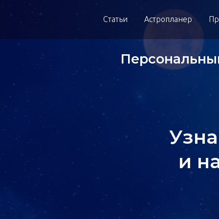
Статьи
Астропланер
Пр
Персональный
Узна
и н