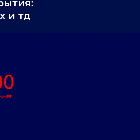
бытия:
х и тд
00
кунды