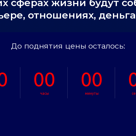
их сферах жизни будут со
ьере, отношениях, деньга
До поднятия цены осталось:
0
00
00
и
часы
минуты
се