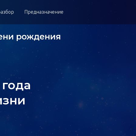
азбор
Предназначение
мени рождения
 года
изни