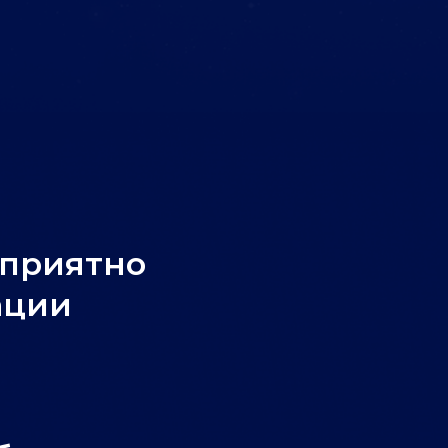
оприятно
ации