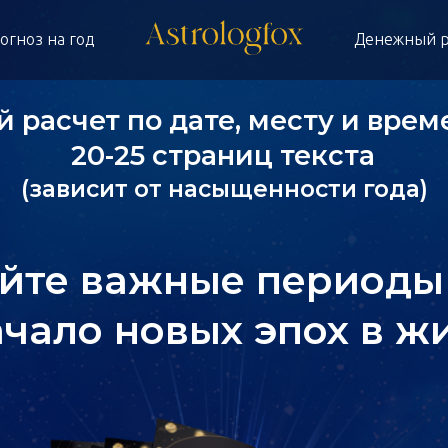
огноз на год
Денежный р
 расчет по дате, месту и вре
20-25 страниц текста
(зависит от насыщенности года)
йте важные периоды
ачало новых эпох в ж