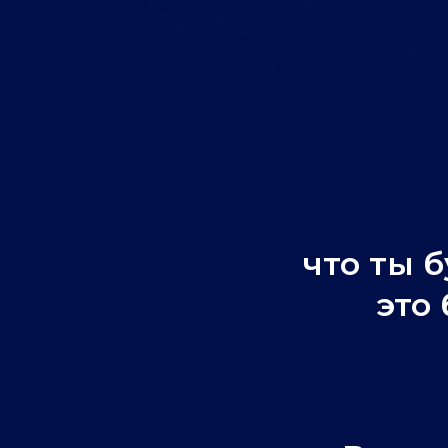
что ты 
это