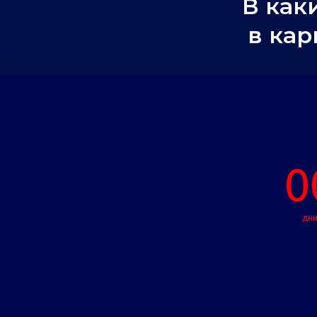
В как
в кар
0
дн