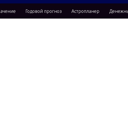
ачение
Годовой прогноз
Астропланер
Денежны